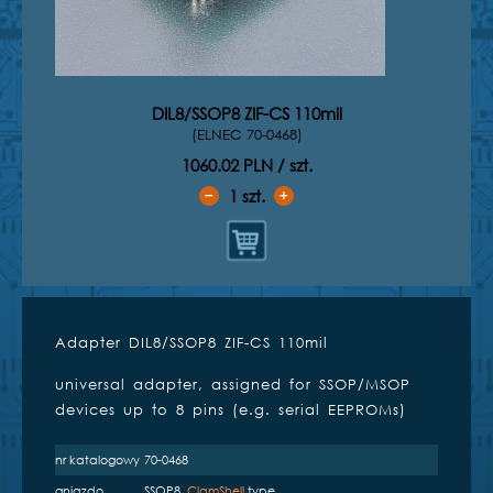
DIL8/SSOP8 ZIF-CS 110mil
(ELNEC 70-0468)
1060.02 PLN / szt.
1
szt.
➖
➕
Adapter DIL8/SSOP8 ZIF-CS 110mil
Kompatybilne programatory
universal adapter, assigned for SSOP/MSOP
inżynierskie
devices up to 8 pins (e.g. serial EEPROMs)
nr katalogowy
70-0468
gniazdo
SSOP8,
ClamShell
type