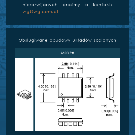
nierozwijanych prosimy o kontakt:
wg@wg.com.pl
Obsługiwane obudowy układów scalonych
MSOP8