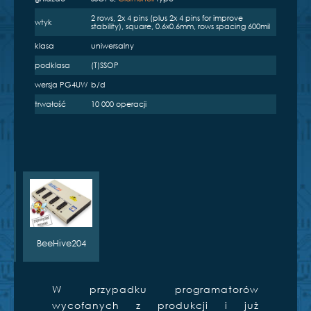
2 rows, 2x 4 pins (plus 2x 4 pins for improve
BeeProg2
BeeProg2C
SmartProg2
wtyk
stability), square, 0.6x0.6mm, rows spacing 600mil
klasa
uniwersalny
podklasa
(T)SSOP
wersja PG4UW
b/d
trwałość
10 000 operacji
BeeProg+
T51prog2
PIKprog2
e
S
BeeHive204
W przypadku programatorów
wycofanych z produkcji i już