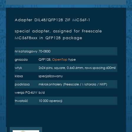
Adapter DIL48/QFP128 ZIF MC56F-1
special adapter, assigned for Freescale
MC56F8xxx in QFP128 package
nr katalogowy
70-0830
Kompatybilne programatory
gniazdo
QFP128,
OpenTop
type
inżynierskie
wtyk
2x24 pins, square, 0.6x0.6mm, rows spacing 600mil
klasa
specjalizowany
podklasa
mikrokontrolery (Freescale / Motorola / NXP)
wersja PG4UW
b/d
trwałość
10 000 operacji
BeeProg2
BeeProg2C
BeeProg+
e