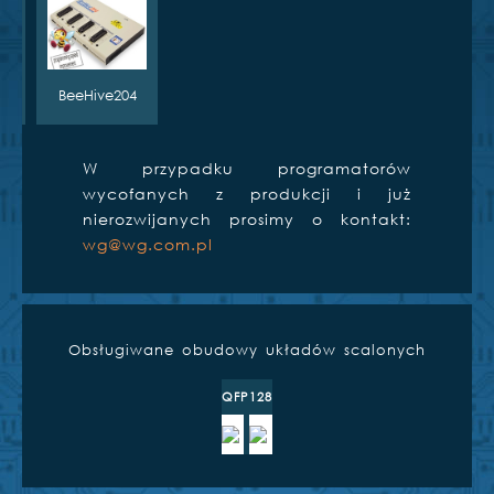
S
BeeHive204
W przypadku programatorów
wycofanych z produkcji i już
nierozwijanych prosimy o kontakt:
wg@wg.com.pl
Obsługiwane obudowy układów scalonych
QFP128