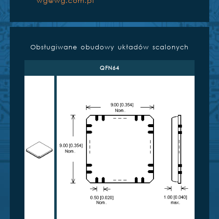
wg@wg.com.pl
Obsługiwane obudowy układów scalonych
QFN64