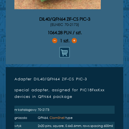
DIL40/QFN64 ZIF-CS PIC-3
(ELNEC 70-2173)
1064.28 PLN / szt.
1
szt.
➖
➕
Adapter DIL40/QFN64 ZIF-CS PIC-3
Kompatybilne programatory
special adapter, assigned for PIC18FxxKxx
inżynierskie
devices in QFN64 package
nr katalogowy
70-2173
gniazdo
QFN64,
ClamShell
type
wtyk
2x20 pins, square, 0.6x0.6mm, rows spacing 600mil
BeeProg2
BeeProg2C
SmartProg2