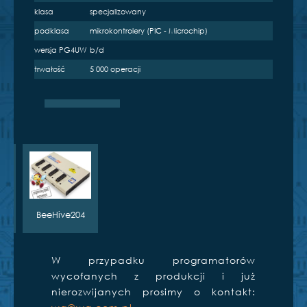
klasa
specjalizowany
podklasa
mikrokontrolery (PIC - Microchip)
wersja PG4UW
b/d
trwałość
5 000 operacji
PIKprog2
e
S
BeeHive204
W przypadku programatorów
wycofanych z produkcji i już
nierozwijanych prosimy o kontakt: