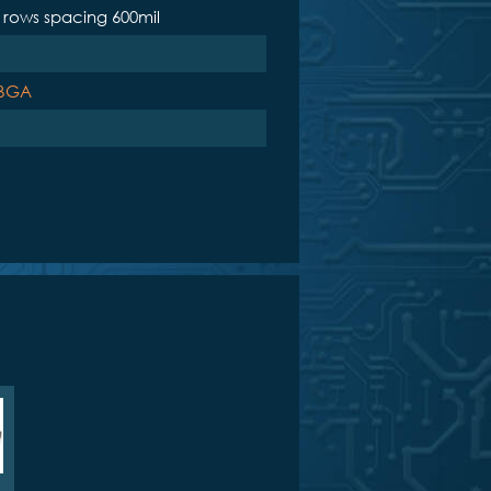
, rows spacing 600mil
 BGA