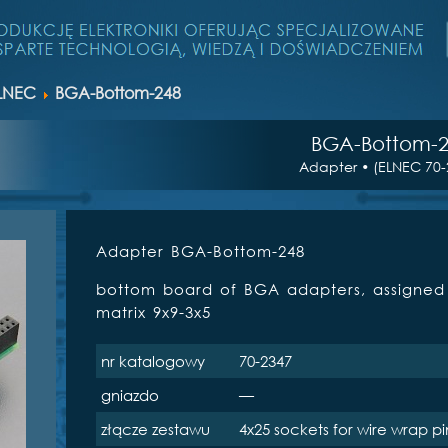
LNEC
BGA-Bottom-248
BGA-Bottom-2
Adapter • (ELNEC 70-
Adapter BGA-Bottom-248
bottom board of BGA adapters, assigned 
matrix 9x9-3x5
nr katalogowy
70-2347
gniazdo
—
złącze zestawu
4x25 sockets for wire wrap pi