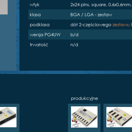
wtyk
2x24 pins, square, 0.6x0.6mm
klasa
BGA / LGA - zestaw
podklasa
dół 2-częściowego
zestawu
wersja PG4UW
b/d
trwałość
n/d
produkcyjne