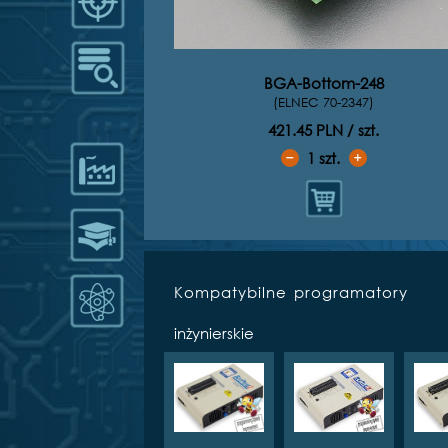
BGA-Bottom-248
(ELNEC 70-2347)
421.45 PLN / szt.
1
szt.
➖
➕
Kompatybilne programatory
inżynierskie