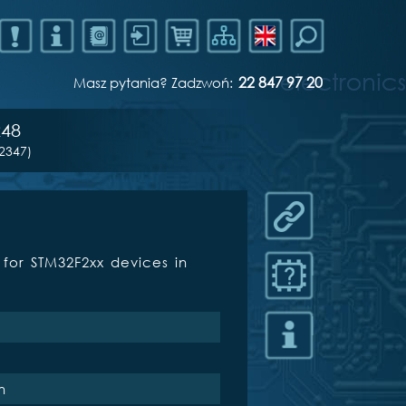
22 847 97 20
Masz pytania? Zadzwoń:
48
2347)
for STM32F2xx devices in
n