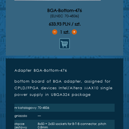
BGA-Bottom-476
(ELNEC 70-4836)
633.93 PLN / szt.
1
szt.
➖
➕
Adapter BGA-Bottom-476
Kompatybilne programatory
bottom board of BGA adapter, assigned for
inżynierskie
CPLD/FPGA devices Intel/Altera MAX10 single
power supply in UBGA324 package
nr katalogowy
70-4836
gniazdo
—
BeeProg2
BeeProg2C
złącze
8x50 + 2x50 sockets for B-T-B connector, pitch
zestawu
0.8mm