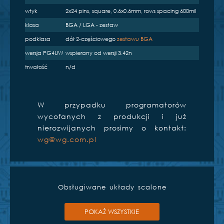
e
wtyk
2x24 pins, square, 0.6x0.6mm, rows spacing 600mil
klasa
BGA / LGA - zestaw
podklasa
dół 2-częściowego
zestawu BGA
wersja PG4UW
wspierany od wersji 3.42n
trwałość
n/d
S
BeeHive204
W przypadku programatorów
wycofanych z produkcji i już
nierozwijanych prosimy o kontakt:
wg@wg.com.pl
Obsługiwane układy scalone
POKAŻ WSZYSTKIE