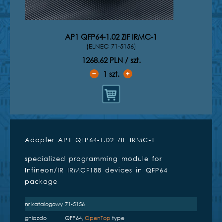
AP1 QFP64-1.02 ZIF IRMC-1
(ELNEC 71-5156)
1268.62 PLN / szt.
1
szt.
➖
➕
Adapter AP1 QFP64-1.02 ZIF IRMC-1
Kompatybilne programatory
specialized programming module for
inżynierskie
Infineon/IR IRMCF188 devices in QFP64
package
nr katalogowy
71-5156
gniazdo
QFP64,
OpenTop
type
BeeProg2AP