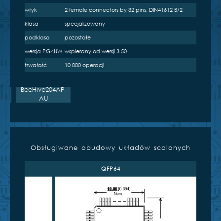
wtyk
2 female connectors by 32 pins, DIN41612 B/2
klasa
specjalizowany
e
podklasa
pozostałe
wersja PG4UW
wspierany od wersji 3.50
trwałość
10 000 operacji
AP
BeeHive204AP-
AU
Obsługiwane obudowy układów scalonych
QFP64